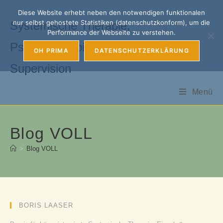
Zum
Diese Website erhebt neben den notwendigen funktionalen
Inhalt
nur selbst gehostete Statistiken (datenschutzkonform), um die
Systemische Therapie,
springen
Performance der Webseite zu verstehen.
Psychotherapie, Coaching &
OH PRIMA
DATENSCHUTZERKLÄRUNG
Supervision
Menü
Blog VOLL
>
Blog VOLL
BORIS LAASER