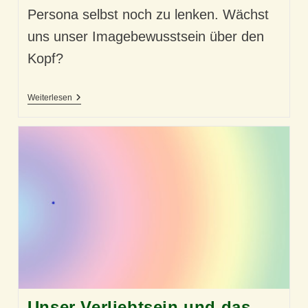
Persona selbst noch zu lenken. Wächst
uns unser Imagebewusstsein über den
Kopf?
Unser
Weiterlesen
Virtuelles
Über-
Ich
&
Unser
Mediales
Ich
Unser Verliebtsein und das