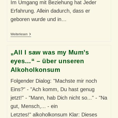
Im Umgang mit Beziehung hat Jeder
Erfahrung. Allein dadurch, dass er
geboren wurde und in…
Wer
Weiterlesen
Ist
„Wir“?
Unsere
„All I saw was my Mum’s
Familiären
Beziehungsphänomene
eyes…“ – über unseren
Alkoholkonsum
Folgender Dialog: "Machste mir noch
Eins?" - "Ach komm, Du hast genug
jetzt!" - "Mann, hab Dich nicht so..." - "Na
gut, Mensch,... - ein
Letztes!" alkoholkonsum Klar: Dieses