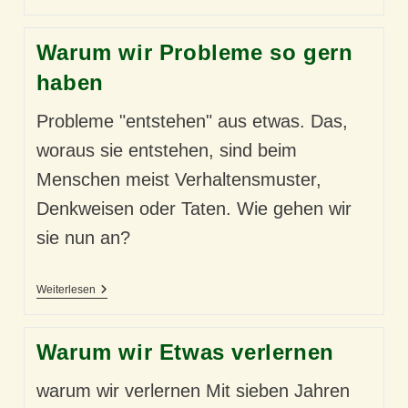
Gewohnheiten
–
Und
Warum wir Probleme so gern
Ihre
Macht
haben
Probleme "entstehen" aus etwas. Das,
woraus sie entstehen, sind beim
Menschen meist Verhaltensmuster,
Denkweisen oder Taten. Wie gehen wir
sie nun an?
Warum
Weiterlesen
Wir
Probleme
So
Warum wir Etwas verlernen
Gern
Haben
warum wir verlernen Mit sieben Jahren