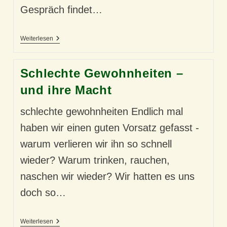
Gespräch findet…
„All
Weiterlesen
I
Saw
Was
Schlechte Gewohnheiten –
My
Mum’s
und ihre Macht
Eyes…“
–
Über
schlechte gewohnheiten Endlich mal
Unseren
Alkoholkonsum
haben wir einen guten Vorsatz gefasst -
warum verlieren wir ihn so schnell
wieder? Warum trinken, rauchen,
naschen wir wieder? Wir hatten es uns
doch so…
Schlechte
Weiterlesen