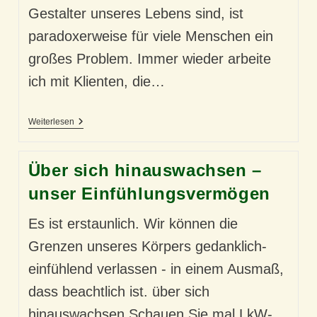
Gestalter unseres Lebens sind, ist
paradoxerweise für viele Menschen ein
großes Problem. Immer wieder arbeite
ich mit Klienten, die…
Unsere
Weiterlesen
Freiheit
–
Und
Über sich hinauswachsen –
Unsere
Angst
unser Einfühlungsvermögen
Es ist erstaunlich. Wir können die
Grenzen unseres Körpers gedanklich-
einfühlend verlassen - in einem Ausmaß,
dass beachtlich ist. über sich
hinauswachsen Schauen Sie mal LkW-