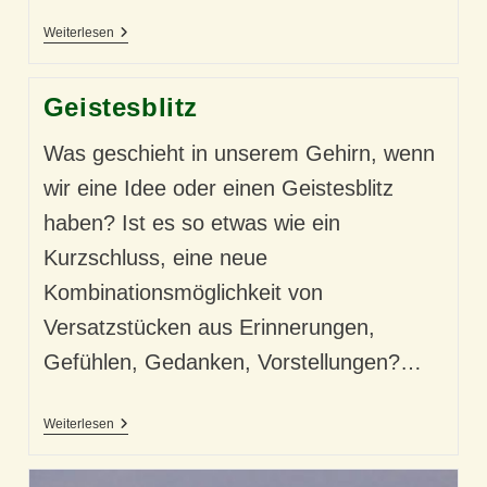
Als
Weiterlesen
Unser
Wir-
Gefühl
Geistesblitz
Anfing,
‚Grenzen
Zu
Was geschieht in unserem Gehirn, wenn
Überwinden‘
wir eine Idee oder einen Geistesblitz
haben? Ist es so etwas wie ein
Kurzschluss, eine neue
Kombinationsmöglichkeit von
Versatzstücken aus Erinnerungen,
Gefühlen, Gedanken, Vorstellungen?…
Geistesblitz
Weiterlesen