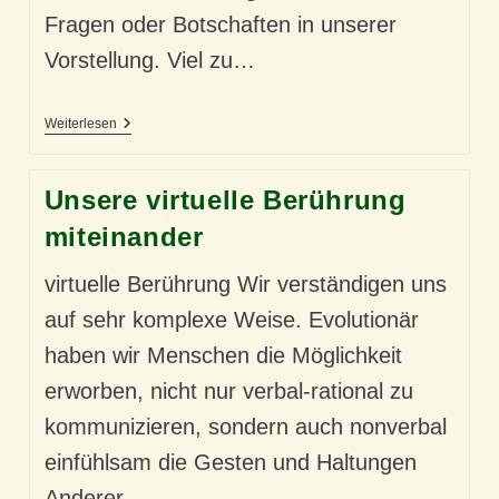
Fragen oder Botschaften in unserer
Vorstellung. Viel zu…
Geschützt:
Weiterlesen
Ein
Bild
Sagt
Unsere virtuelle Berührung
Mehr
Als
miteinander
Tausend
Worte
virtuelle Berührung Wir verständigen uns
auf sehr komplexe Weise. Evolutionär
haben wir Menschen die Möglichkeit
erworben, nicht nur verbal-rational zu
kommunizieren, sondern auch nonverbal
einfühlsam die Gesten und Haltungen
Anderer…