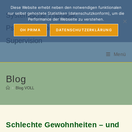
Zum
Diese Website erhebt neben den notwendigen funktionalen
Inhalt
nur selbst gehostete Statistiken (datenschutzkonform), um die
Systemische Therapie,
springen
Performance der Webseite zu verstehen.
Psychotherapie, Coaching &
OH PRIMA
DATENSCHUTZERKLÄRUNG
Supervision
Menü
Blog
>
Blog VOLL
Schlechte Gewohnheiten – und