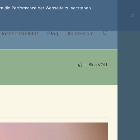
um die Performance der Webseite zu verstehen.
Hochsensibilität
Blog
Impressum
Website-
Suche
>
Blog VOLL
umschalten