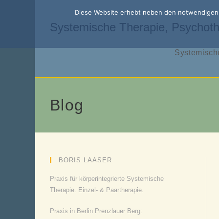
Zum
Diese Website erhebt neben den notwendigen f
Inhalt
Systemische Therapie, Psychoth
springen
Systemische
Blog
BORIS LAASER
Praxis für körperintegrierte Systemische
Therapie. Einzel- & Paartherapie.
Praxis in Berlin Prenzlauer Berg: