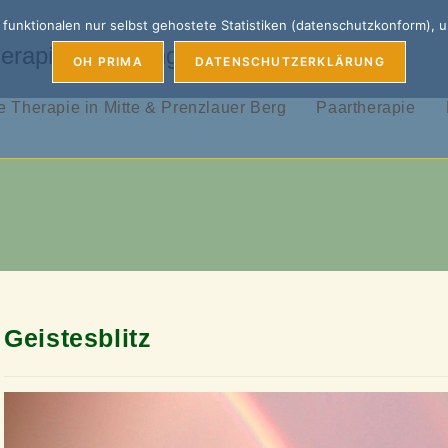
unktionalen nur selbst gehostete Statistiken (datenschutzkonform), 
erapie, Coaching & Supervision
OH PRIMA
DATENSCHUTZERKLÄRUNG
 Therapie in Mitte & Prenzlauer Berg
Paartherapie
Geistesblitz