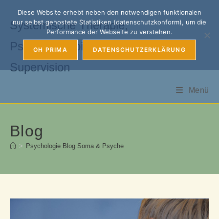
Zum
Diese Website erhebt neben den notwendigen funktionalen
Inhalt
nur selbst gehostete Statistiken (datenschutzkonform), um die
Systemische Therapie,
springen
Performance der Webseite zu verstehen.
Psychotherapie, Coaching &
OH PRIMA
DATENSCHUTZERKLÄRUNG
Supervision
Menü
Blog
>
Psychologie Blog Soma & Psyche