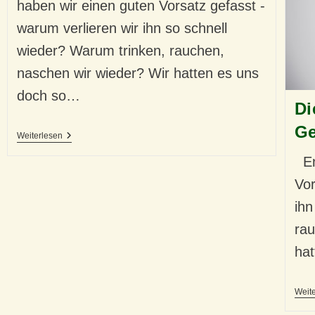
haben wir einen guten Vorsatz gefasst -
warum verlieren wir ihn so schnell
wieder? Warum trinken, rauchen,
naschen wir wieder? Wir hatten es uns
doch so…
Di
Ge
Schlechte
Weiterlesen
Gewohnheiten
–
End
Und
Ihre
Vor
Macht
ihn
rau
hat
Weit