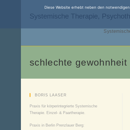
Zum
Diese Website erhebt neben den notwendigen f
Inhalt
Systemische Therapie, Psychoth
springen
Systemische
schlechte gewohnheit
BORIS LAASER
Praxis für körperintegrierte Systemische
Therapie. Einzel- & Paartherapie.
Praxis in Berlin Prenzlauer Berg: