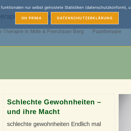
unktionalen nur selbst gehostete Statistiken (datenschutzkonform), 
erapie, Coaching & Supervision
OH PRIMA
DATENSCHUTZERKLÄRUNG
 Therapie in Mitte & Prenzlauer Berg
Paartherapie
Schlechte Gewohnheiten –
und ihre Macht
schlechte gewohnheiten Endlich mal