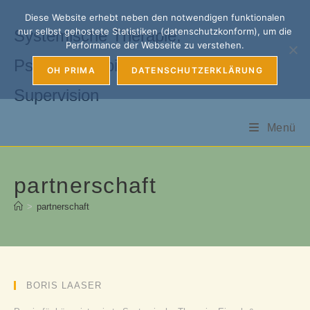
Zum
Diese Website erhebt neben den notwendigen funktionalen
Inhalt
nur selbst gehostete Statistiken (datenschutzkonform), um die
Systemische Therapie,
springen
Performance der Webseite zu verstehen.
Psychotherapie, Coaching &
OH PRIMA
DATENSCHUTZERKLÄRUNG
Supervision
Menü
partnerschaft
>
partnerschaft
BORIS LAASER