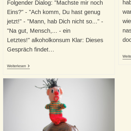
hab
Folgender Dialog: "Machste mir noch
war
Eins?" - "Ach komm, Du hast genug
wie
jetzt!" - "Mann, hab Dich nicht so..." -
nas
"Na gut, Mensch,... - ein
do
Letztes!" alkoholkonsum Klar: Dieses
Gespräch findet…
Weit
„All
Weiterlesen
I
Saw
Was
My
Mum’s
Eyes…“
–
Über
Unseren
Alkoholkonsum