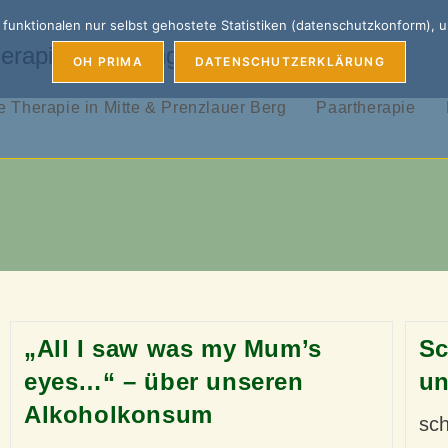
unktionalen nur selbst gehostete Statistiken (datenschutzkonform), 
erapie, Coaching & Supervision
OH PRIMA
DATENSCHUTZERKLÄRUNG
 Therapie in Mitte & Prenzlauer Berg
Paartherapie
„All I saw was my Mum’s
Sc
eyes…“ – über unseren
un
Alkoholkonsum
sch