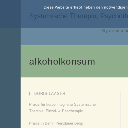
Zum
Diese Website erhebt neben den notwendigen f
Inhalt
Systemische Therapie, Psychoth
springen
Systemische
alkoholkonsum
BORIS LAASER
Praxis für körperintegrierte Systemische
Therapie. Einzel- & Paartherapie.
Praxis in Berlin Prenzlauer Berg: