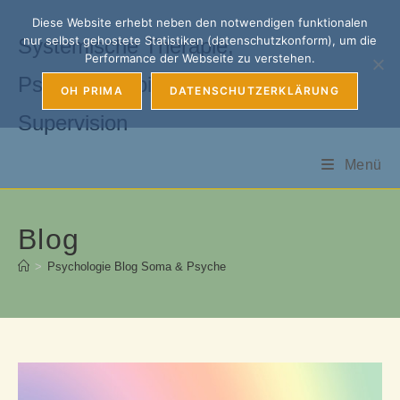
Zum
Diese Website erhebt neben den notwendigen funktionalen
Inhalt
nur selbst gehostete Statistiken (datenschutzkonform), um die
Systemische Therapie,
springen
Performance der Webseite zu verstehen.
Psychotherapie, Coaching &
OH PRIMA
DATENSCHUTZERKLÄRUNG
Supervision
Menü
Blog
>
Psychologie Blog Soma & Psyche