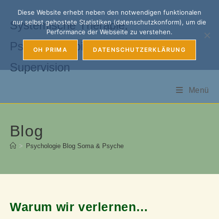
Zum
Diese Website erhebt neben den notwendigen funktionalen
Inhalt
nur selbst gehostete Statistiken (datenschutzkonform), um die
Systemische Therapie,
springen
Performance der Webseite zu verstehen.
Psychotherapie, Coaching &
OH PRIMA
DATENSCHUTZERKLÄRUNG
Supervision
Menü
Blog
>
Psychologie Blog Soma & Psyche
Warum wir verlernen…