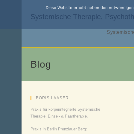
Zum
Diese Website erhebt neben den notwendigen f
Inhalt
Systemische Therapie, Psychoth
springen
Systemische
Blog
BORIS LAASER
Praxis für körperintegrierte Systemische
Therapie. Einzel- & Paartherapie.
Praxis in Berlin Prenzlauer Berg: