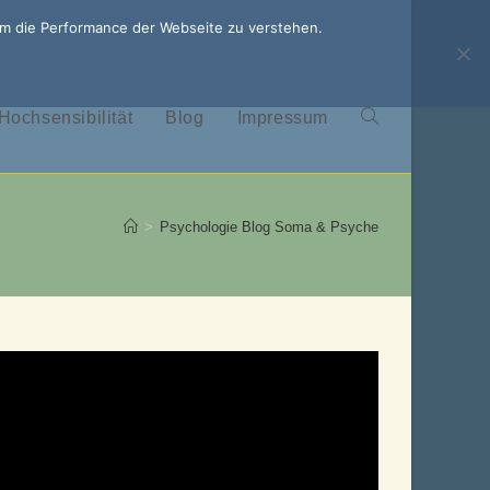
um die Performance der Webseite zu verstehen.
Hochsensibilität
Blog
Impressum
Website-
Suche
>
Psychologie Blog Soma & Psyche
umschalten