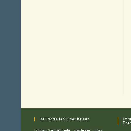
Bei Notfällen Oder Krisen
Imp
Dat
können Sie
hier mehr Infos finden (Link)
.