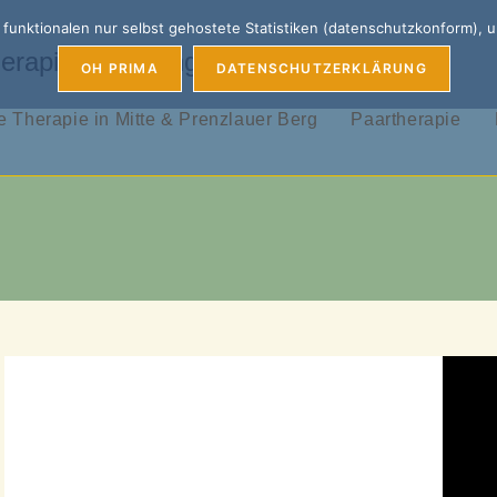
unktionalen nur selbst gehostete Statistiken (datenschutzkonform), 
erapie, Coaching & Supervision
OH PRIMA
DATENSCHUTZERKLÄRUNG
 Therapie in Mitte & Prenzlauer Berg
Paartherapie