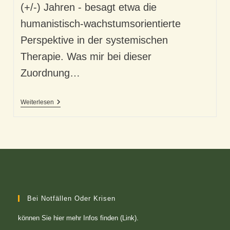
(+/-) Jahren - besagt etwa die
humanistisch-wachstumsorientierte
Perspektive in der systemischen
Therapie. Was mir bei dieser
Zuordnung…
Unser
Weiterlesen
Wille
Ist
Durchaus
Eigen
Bei Notfällen Oder Krisen
können Sie
hier mehr Infos finden (Link)
.