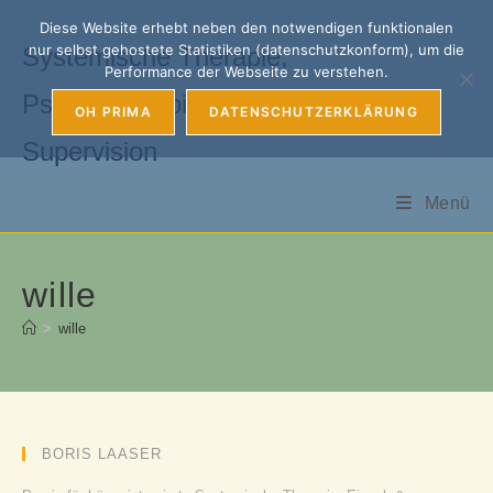
Zum
Diese Website erhebt neben den notwendigen funktionalen
Inhalt
nur selbst gehostete Statistiken (datenschutzkonform), um die
Systemische Therapie,
springen
Performance der Webseite zu verstehen.
Psychotherapie, Coaching &
OH PRIMA
DATENSCHUTZERKLÄRUNG
Supervision
Menü
wille
>
wille
BORIS LAASER