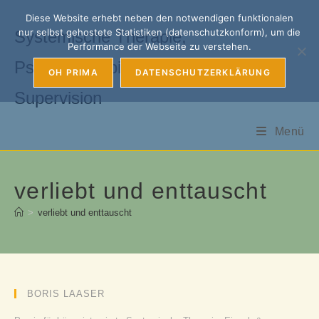
Zum
Diese Website erhebt neben den notwendigen funktionalen
Inhalt
nur selbst gehostete Statistiken (datenschutzkonform), um die
Systemische Therapie,
springen
Performance der Webseite zu verstehen.
Psychotherapie, Coaching &
OH PRIMA
DATENSCHUTZERKLÄRUNG
Supervision
Menü
verliebt und enttauscht
>
verliebt und enttauscht
BORIS LAASER