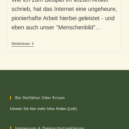
schrieb, hat das Internet eine ungeheure,
pionierhafte Arbeit hierbei geleistet - und
eben auch unser "Menschenbild"…
„Wir
Weiterlesen
Gefühl“
Und
„Grenzen
Überwinden“
Bei Notfällen Oder Krisen
können Sie
hier mehr Infos finden (Link)
.
Impressum & Datenschutzerklärung