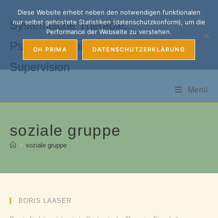
Zum
Diese Website erhebt neben den notwendigen funktionalen
Inhalt
nur selbst gehostete Statistiken (datenschutzkonform), um die
Systemische Therapie,
springen
Performance der Webseite zu verstehen.
Psychotherapie, Coaching &
OH PRIMA
DATENSCHUTZERKLÄRUNG
Supervision
Menü
soziale gruppe
>
soziale gruppe
BORIS LAASER