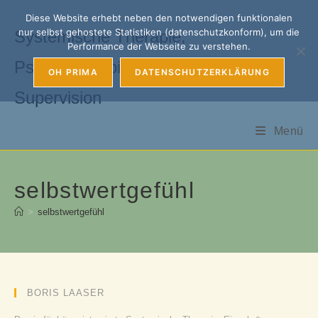
Zum
Diese Website erhebt neben den notwendigen funktionalen
Inhalt
nur selbst gehostete Statistiken (datenschutzkonform), um die
Systemische Therapie,
springen
Performance der Webseite zu verstehen.
Psychotherapie, Coaching &
OH PRIMA
DATENSCHUTZERKLÄRUNG
Supervision
Menü
selbstwertgefühl
>
selbstwertgefühl
BORIS LAASER