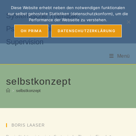
Zum
Diese Website erhebt neben den notwendigen funktionalen
Inhalt
nur selbst gehostete Statistiken (datenschutzkonform), um die
Systemische Therapie,
springen
Performance der Webseite zu verstehen.
Psychotherapie, Coaching &
OH PRIMA
DATENSCHUTZERKLÄRUNG
Supervision
Menü
selbstkonzept
>
selbstkonzept
BORIS LAASER