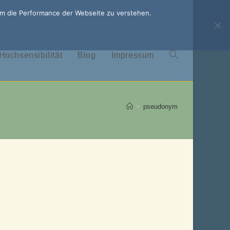
um die Performance der Webseite zu verstehen.
Hochsensibilität
Blog
Impressum
Website-
Suche
>
pseudonym
umschalten