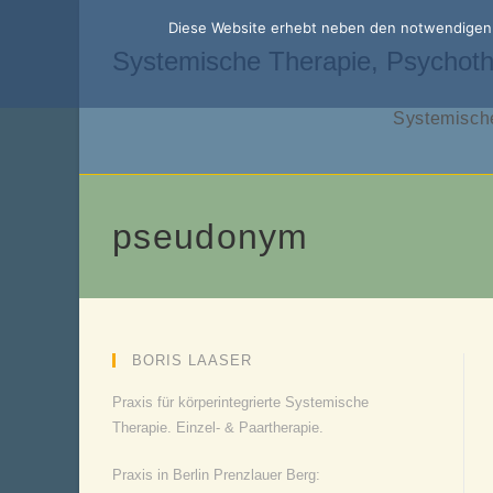
Zum
Diese Website erhebt neben den notwendigen f
Inhalt
Systemische Therapie, Psychoth
springen
Systemische
pseudonym
BORIS LAASER
Praxis für körperintegrierte Systemische
Therapie. Einzel- & Paartherapie.
Praxis in Berlin Prenzlauer Berg: