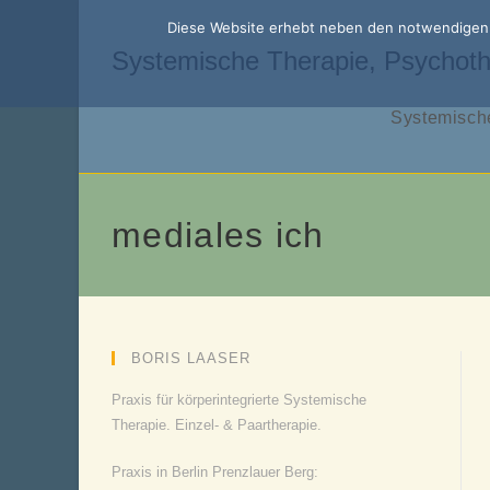
Zum
Diese Website erhebt neben den notwendigen f
Inhalt
Systemische Therapie, Psychoth
springen
Systemische
mediales ich
BORIS LAASER
Praxis für körperintegrierte Systemische
Therapie. Einzel- & Paartherapie.
Praxis in Berlin Prenzlauer Berg: