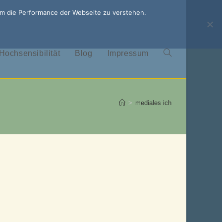
um die Performance der Webseite zu verstehen.
Hochsensibilität
Blog
Impressum
Website-
Suche
>
mediales ich
umschalten