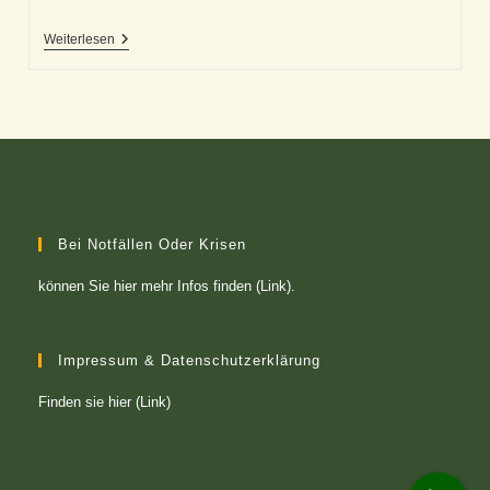
Unsere
Weiterlesen
Geistesblitze
Und
Richtig
Guten
Ideen
Bei Notfällen Oder Krisen
können Sie
hier mehr Infos finden (Link)
.
Impressum & Datenschutzerklärung
Finden sie
hier (Link)