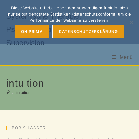
Zum
Diese Website erhebt neben den notwendigen funktionalen
Inhalt
nur selbst gehostete Statistiken (datenschutzkonform), um die
Systemische Therapie,
springen
Performance der Webseite zu verstehen.
Psychotherapie, Coaching &
OH PRIMA
DATENSCHUTZERKLÄRUNG
Supervision
Menü
intuition
>
intuition
BORIS LAASER