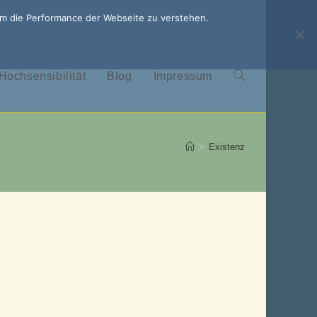
um die Performance der Webseite zu verstehen.
Hochsensibilität
Blog
Impressum
Website-
Suche
>
Existenz
umschalten