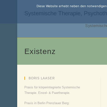
Zum
Diese Website erhebt neben den notwendigen f
Inhalt
Systemische Therapie, Psychoth
springen
Systemische
Existenz
BORIS LAASER
Praxis für körperintegrierte Systemische
Therapie. Einzel- & Paartherapie.
Praxis in Berlin Prenzlauer Berg: