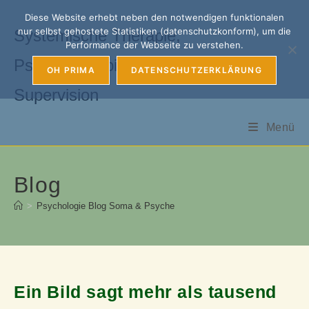
Zum
Diese Website erhebt neben den notwendigen funktionalen
Inhalt
nur selbst gehostete Statistiken (datenschutzkonform), um die
Systemische Therapie,
springen
Performance der Webseite zu verstehen.
Psychotherapie, Coaching &
OH PRIMA
DATENSCHUTZERKLÄRUNG
Supervision
Menü
Blog
>
Psychologie Blog Soma & Psyche
Ein Bild sagt mehr als tausend