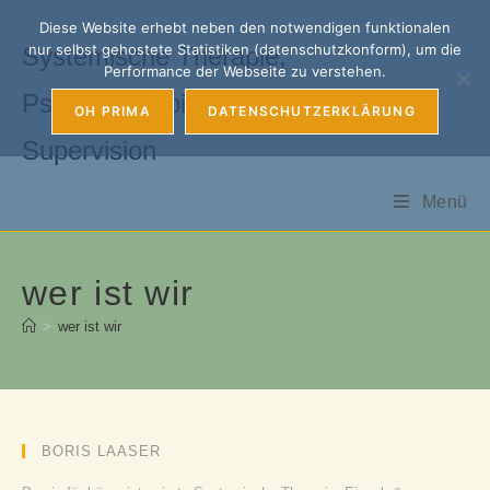
Zum
Diese Website erhebt neben den notwendigen funktionalen
Inhalt
nur selbst gehostete Statistiken (datenschutzkonform), um die
Systemische Therapie,
springen
Performance der Webseite zu verstehen.
Psychotherapie, Coaching &
OH PRIMA
DATENSCHUTZERKLÄRUNG
Supervision
Menü
wer ist wir
>
wer ist wir
BORIS LAASER