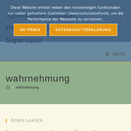
Zum
Diese Website erhebt neben den notwendigen funktionalen
Inhalt
nur selbst gehostete Statistiken (datenschutzkonform), um die
Systemische Therapie,
springen
Performance der Webseite zu verstehen.
Psychotherapie, Coaching &
OH PRIMA
DATENSCHUTZERKLÄRUNG
Supervision
Menü
wahrnehmung
>
wahrnehmung
BORIS LAASER