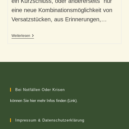
ein Kurzschluss, oder andererseits "nur"
eine neue Kombinationsmöglichkeit von
Versatzstücken, aus Erinnerungen,…
Unsere
Weiterlesen
Geistesblitze
Und
Richtig
Guten
Ideen
Bei Notfällen Oder Krisen
können Sie
hier mehr Infos finden (Link)
.
Impressum & Datenschutzerklärung