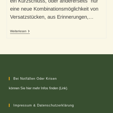
ein Kurzschluss, oder andererseits "nur"
eine neue Kombinationsmöglichkeit von
Versatzstücken, aus Erinnerungen,…
Unsere
Weiterlesen
Geistesblitze
Und
Richtig
Guten
Ideen
Bei Notfällen Oder Krisen
können Sie
hier mehr Infos finden (Link)
.
Impressum & Datenschutzerklärung