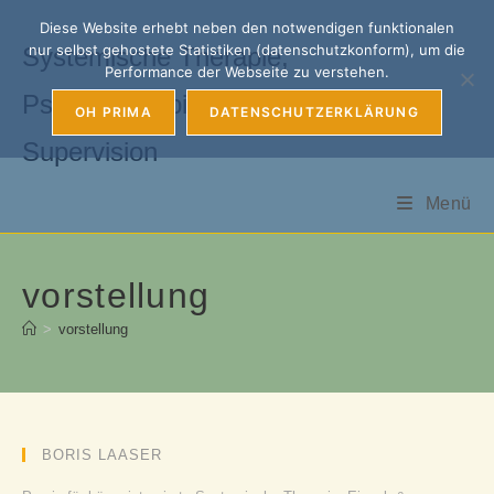
Zum
Diese Website erhebt neben den notwendigen funktionalen
Inhalt
nur selbst gehostete Statistiken (datenschutzkonform), um die
Systemische Therapie,
springen
Performance der Webseite zu verstehen.
Psychotherapie, Coaching &
OH PRIMA
DATENSCHUTZERKLÄRUNG
Supervision
Menü
vorstellung
>
vorstellung
BORIS LAASER