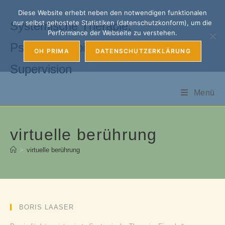
Zum
Diese Website erhebt neben den notwendigen funktionalen
Inhalt
nur selbst gehostete Statistiken (datenschutzkonform), um die
Systemische Therapie,
springen
Performance der Webseite zu verstehen.
Psychotherapie, Coaching &
OH PRIMA
DATENSCHUTZERKLÄRUNG
Supervision
Menü
virtuelle berührung
>
virtuelle berührung
BORIS LAASER