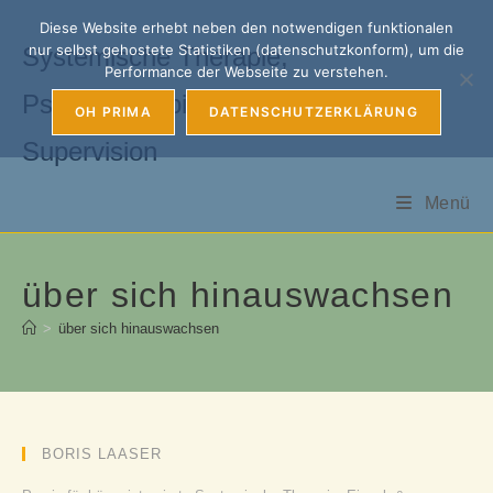
Zum
Diese Website erhebt neben den notwendigen funktionalen
Inhalt
nur selbst gehostete Statistiken (datenschutzkonform), um die
Systemische Therapie,
springen
Performance der Webseite zu verstehen.
Psychotherapie, Coaching &
OH PRIMA
DATENSCHUTZERKLÄRUNG
Supervision
Menü
über sich hinauswachsen
>
über sich hinauswachsen
BORIS LAASER