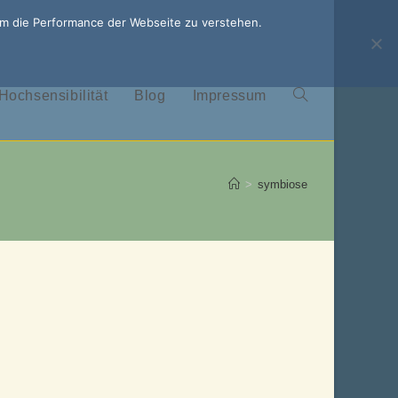
um die Performance der Webseite zu verstehen.
Hochsensibilität
Blog
Impressum
Website-
Suche
>
symbiose
umschalten