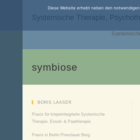
Zum
Diese Website erhebt neben den notwendigen f
Inhalt
Systemische Therapie, Psychoth
springen
Systemische
symbiose
BORIS LAASER
Praxis für körperintegrierte Systemische
Therapie. Einzel- & Paartherapie.
Praxis in Berlin Prenzlauer Berg: