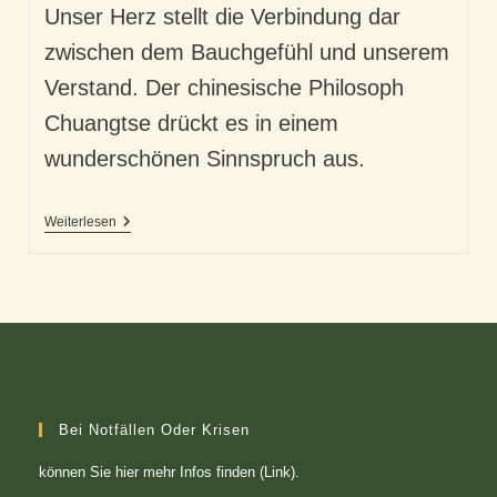
Unser Herz stellt die Verbindung dar
zwischen dem Bauchgefühl und unserem
Verstand. Der chinesische Philosoph
Chuangtse drückt es in einem
wunderschönen Sinnspruch aus.
Stimmigkeit
Weiterlesen
Und
Ambivalenz
–
Unser
Gefühl
Und
Der
Verstand
Bei Notfällen Oder Krisen
können Sie
hier mehr Infos finden (Link)
.