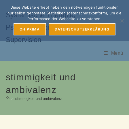
Zum
Diese Website erhebt neben den notwendigen funktionalen
Inhalt
nur selbst gehostete Statistiken (datenschutzkonform), um die
Systemische Therapie,
springen
Performance der Webseite zu verstehen.
Psychotherapie, Coaching &
OH PRIMA
DATENSCHUTZERKLÄRUNG
Supervision
Menü
stimmigkeit und
ambivalenz
>
stimmigkeit und ambivalenz