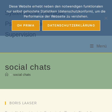
Zum
Diese Website erhebt neben den notwendigen funktionalen
Inhalt
nur selbst gehostete Statistiken (datenschutzkonform), um die
Systemische Therapie,
springen
Performance der Webseite zu verstehen.
Psychotherapie, Coaching &
OH PRIMA
DATENSCHUTZERKLÄRUNG
Supervision
Menü
social chats
>
social chats
BORIS LAASER