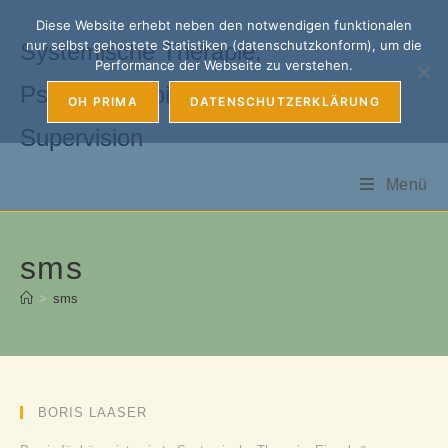
Zum
Diese Website erhebt neben den notwendigen funktionalen
Inhalt
nur selbst gehostete Statistiken (datenschutzkonform), um die
Systemische Therapie,
springen
Performance der Webseite zu verstehen.
Psychotherapie, Coaching &
OH PRIMA
DATENSCHUTZERKLÄRUNG
Supervision
Menü
sms
>
sms
BORIS LAASER