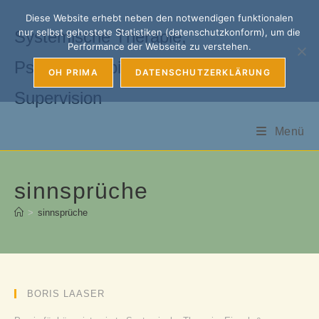
Zum
Diese Website erhebt neben den notwendigen funktionalen
Inhalt
nur selbst gehostete Statistiken (datenschutzkonform), um die
Systemische Therapie,
springen
Performance der Webseite zu verstehen.
Psychotherapie, Coaching &
OH PRIMA
DATENSCHUTZERKLÄRUNG
Supervision
Menü
sinnsprüche
>
sinnsprüche
BORIS LAASER