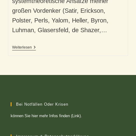
systemtheoretische Ansätze meiner
großen Vordenker (Satir, Erickson,
Polster, Perls, Yalom, Heller, Byron,
Luhman, Glasersfeld, de Shazer,…
Psychologie
Weiterlesen
Zitate
–
Schöne
Inspiration
Bei Notfällen Oder Krisen
können Sie
hier mehr Infos finden (Link)
.