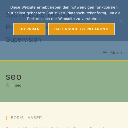
Zum
Diese Website erhebt neben den notwendigen funktionalen
Inhalt
nur selbst gehostete Statistiken (datenschutzkonform), um die
Systemische Therapie,
springen
Performance der Webseite zu verstehen.
Psychotherapie, Coaching &
OH PRIMA
DATENSCHUTZERKLÄRUNG
Supervision
Menü
seo
>
seo
BORIS LAASER