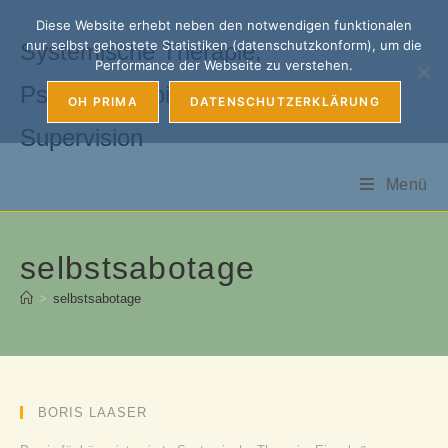
Zum
Diese Website erhebt neben den notwendigen funktionalen
Inhalt
nur selbst gehostete Statistiken (datenschutzkonform), um die
Systemische Therapie,
springen
Performance der Webseite zu verstehen.
Psychotherapie, Coaching &
OH PRIMA
DATENSCHUTZERKLÄRUNG
Supervision
Menü
selbstsabotage
>
selbstsabotage
BORIS LAASER