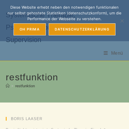
Zum
Diese Website erhebt neben den notwendigen funktionalen
Inhalt
nur selbst gehostete Statistiken (datenschutzkonform), um die
Systemische Therapie,
springen
Performance der Webseite zu verstehen.
Psychotherapie, Coaching &
OH PRIMA
DATENSCHUTZERKLÄRUNG
Supervision
Menü
restfunktion
>
restfunktion
BORIS LAASER