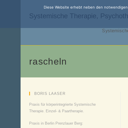
Zum
Diese Website erhebt neben den notwendigen f
Inhalt
Systemische Therapie, Psychoth
springen
Systemische
rascheln
BORIS LAASER
Praxis für körperintegrierte Systemische
Therapie. Einzel- & Paartherapie.
Praxis in Berlin Prenzlauer Berg: