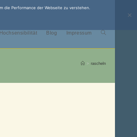
um die Performance der Webseite zu verstehen.
Hochsensibilität
Blog
Impressum
Website-
Suche
>
rascheln
umschalten