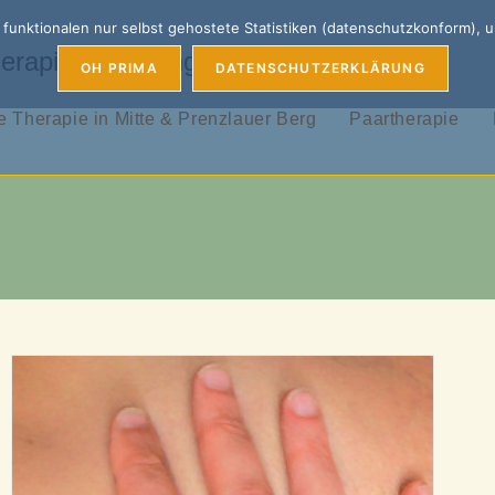
unktionalen nur selbst gehostete Statistiken (datenschutzkonform), 
erapie, Coaching & Supervision
OH PRIMA
DATENSCHUTZERKLÄRUNG
 Therapie in Mitte & Prenzlauer Berg
Paartherapie