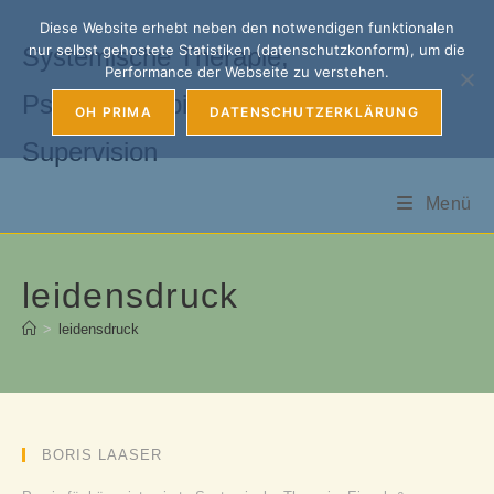
Zum
Diese Website erhebt neben den notwendigen funktionalen
Inhalt
nur selbst gehostete Statistiken (datenschutzkonform), um die
Systemische Therapie,
springen
Performance der Webseite zu verstehen.
Psychotherapie, Coaching &
OH PRIMA
DATENSCHUTZERKLÄRUNG
Supervision
Menü
leidensdruck
>
leidensdruck
BORIS LAASER