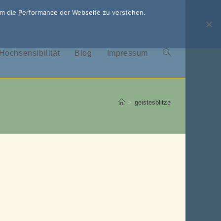
um die Performance der Webseite zu verstehen.
Hochsensibilität
Blog
Impressum
Website-
Suche
>
geistesblitze
umschalten