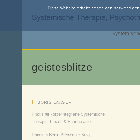
Zum
Diese Website erhebt neben den notwendigen f
Inhalt
Systemische Therapie, Psychoth
springen
Systemische
geistesblitze
BORIS LAASER
Praxis für körperintegrierte Systemische
Therapie. Einzel- & Paartherapie.
Praxis in Berlin Prenzlauer Berg: