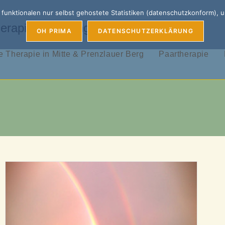
unktionalen nur selbst gehostete Statistiken (datenschutzkonform), 
erapie, Coaching & Supervision
OH PRIMA
DATENSCHUTZERKLÄRUNG
 Therapie in Mitte & Prenzlauer Berg
Paartherapie