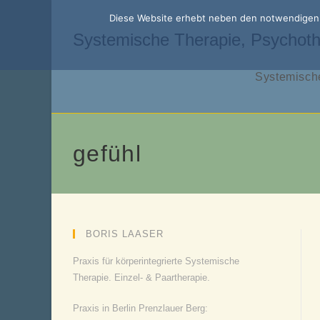
Zum
Diese Website erhebt neben den notwendigen f
Inhalt
Systemische Therapie, Psychoth
springen
Systemische
gefühl
BORIS LAASER
Praxis für körperintegrierte Systemische
Therapie. Einzel- & Paartherapie.
Praxis in Berlin Prenzlauer Berg: