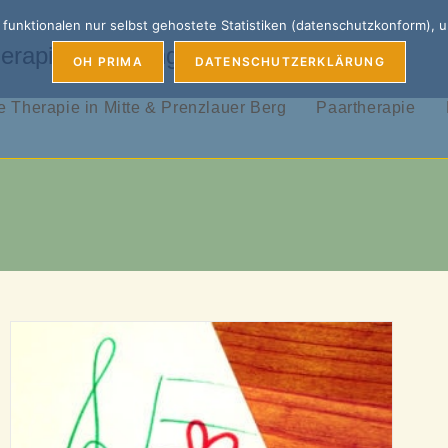
unktionalen nur selbst gehostete Statistiken (datenschutzkonform), 
erapie, Coaching & Supervision
OH PRIMA
DATENSCHUTZERKLÄRUNG
 Therapie in Mitte & Prenzlauer Berg
Paartherapie