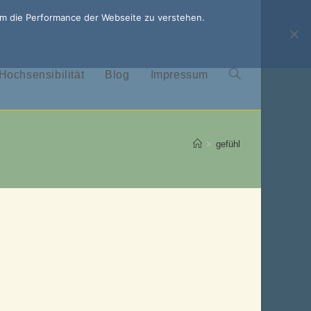
um die Performance der Webseite zu verstehen.
Hochsensibilität
Blog
Impressum
Website-
Suche
>
gefühl
umschalten