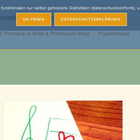
unktionalen nur selbst gehostete Statistiken (datenschutzkonform), 
erapie, Coaching & Supervision
OH PRIMA
DATENSCHUTZERKLÄRUNG
 Therapie in Mitte & Prenzlauer Berg
Paartherapie