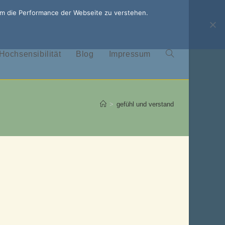
um die Performance der Webseite zu verstehen.
Hochsensibilität
Blog
Impressum
Website-
Suche
>
gefühl und verstand
umschalten