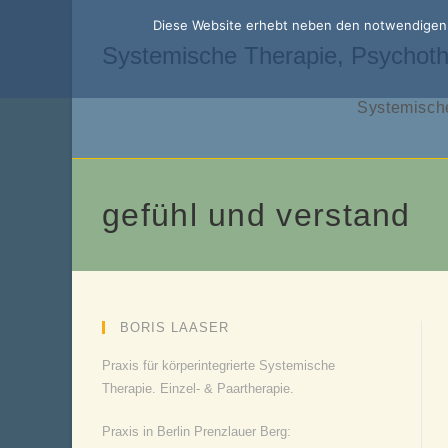
Zum
Diese Website erhebt neben den notwendigen f
Inhalt
Systemische Therapie, Psychoth
springen
Systemische
gefühl und verstand
BORIS LAASER
Praxis für körperintegrierte Systemische
Therapie. Einzel- & Paartherapie.
Praxis in Berlin Prenzlauer Berg: