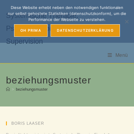
Zum
Diese Website erhebt neben den notwendigen funktionalen
Inhalt
nur selbst gehostete Statistiken (datenschutzkonform), um die
Systemische Therapie,
springen
Performance der Webseite zu verstehen.
Psychotherapie, Coaching &
OH PRIMA
DATENSCHUTZERKLÄRUNG
Supervision
Menü
beziehungsmuster
>
beziehungsmuster
BORIS LAASER