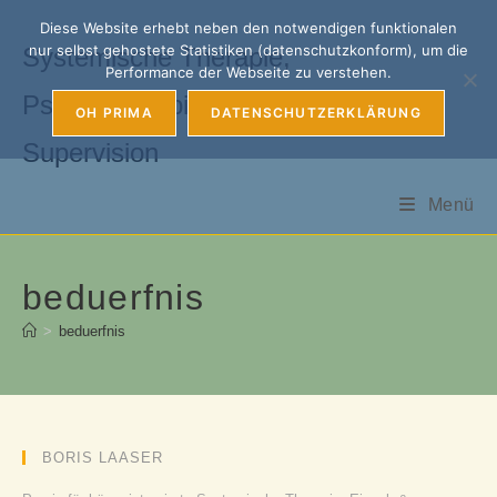
Zum
Diese Website erhebt neben den notwendigen funktionalen
Inhalt
nur selbst gehostete Statistiken (datenschutzkonform), um die
Systemische Therapie,
springen
Performance der Webseite zu verstehen.
Psychotherapie, Coaching &
OH PRIMA
DATENSCHUTZERKLÄRUNG
Supervision
Menü
beduerfnis
>
beduerfnis
BORIS LAASER