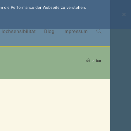
um die Performance der Webseite zu verstehen.
Hochsensibilität
Blog
Impressum
Website-
Suche
>
bar
umschalten