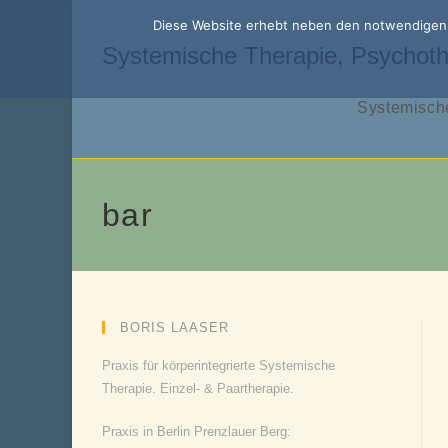
Zum
Diese Website erhebt neben den notwendigen f
Inhalt
Systemische Therapie, Psychoth
springen
Systemische
bar
BORIS LAASER
Praxis für körperintegrierte Systemische
Therapie. Einzel- & Paartherapie.
Praxis in Berlin Prenzlauer Berg: