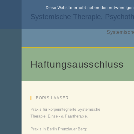
Zum
Diese Website erhebt neben den notwendigen f
Inhalt
Systemische Therapie, Psychoth
springen
Systemische
Haftungsausschluss
BORIS LAASER
Praxis für körperintegrierte Systemische
Therapie. Einzel- & Paartherapie.
Praxis in Berlin Prenzlauer Berg: